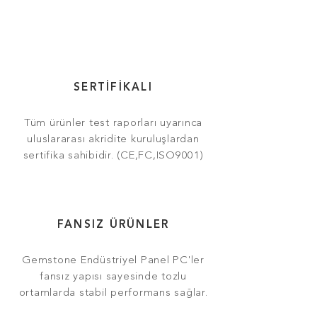
SERTİFİKALI
Tüm ürünler test raporları uyarınca
ul
uslararası akridite kuruluşlardan
sertifika sahibidir. (CE,FC,ISO9001)
FANSIZ ÜRÜNLER
Gemstone Endüstriyel Panel PC'ler
fansız yapısı sayesinde tozlu
ortamlarda stabil performans sağlar.