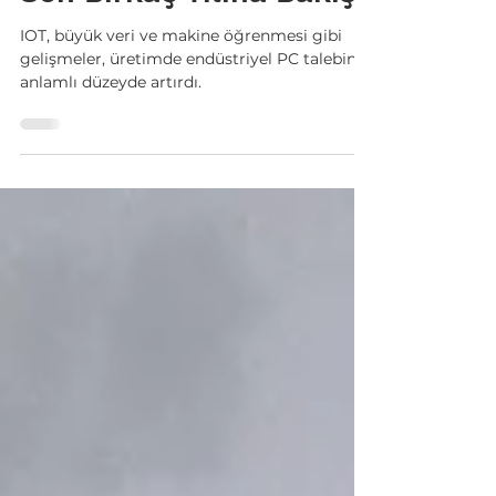
Son Birkaç Yılına Bakış
IOT, büyük veri ve makine öğrenmesi gibi
gelişmeler, üretimde endüstriyel PC talebini
anlamlı düzeyde artırdı.